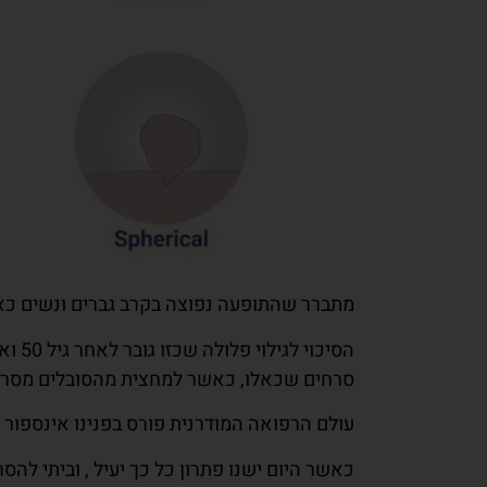
מתברר שהתופעה נפוצה בקרב גברים ונשים כאחד, כאשר 50 אחוז מהאוכלוסייה הכללית מדווחת 
הסיכ
סרחים שכאלו, כאשר למחצית מהסובלים מסרחי עור יש יותר מ-5 סרחי ע
עולם הרפואה המודרנית פורס בפנינו אינספור א
כאשר היום ישנו פתרון כל כך יעיל , וביתי להס