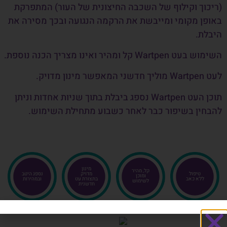
(ריכוך וקילוף של השכבה
החיצונית של העור) המתפרקת
באופן מקומי ומייבשת את הרקמה הנגועה ובכך מסירה את
היבלת.
השימוש בעט Wartpen קל ומהיר ואינו מצריך הכנה נוספת.
לעט Wartpen מוליך חדשני
המאפשר מינון מדויק.
תוכן העט Wartpen נספג ביבלת בתוך שניות אחדות וניתן
להבחין בשיפור כבר לאחר כשבוע מתחילת השימוש.
מינון
קל, מהיר
טיפול
מדויק
נספג היטב
ומוכן
ללא כאב
בתצורת עט
ובמהירות
לשימוש
חדשנית