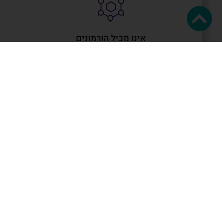
אינו מכיל הורמונים
ולא חודר למחזור הדם
קוטלי זרע מהווים שנים רבות אחד מאמצעי
המניעה הבטוחים ביותר. יתרונו בנוחות השימוש
ובמיעוט הוריות הנגד לשימוש בו בהתאם, ישנם
בני זוג שמעדיפים להשתמש דווקא בקוטלי זרע